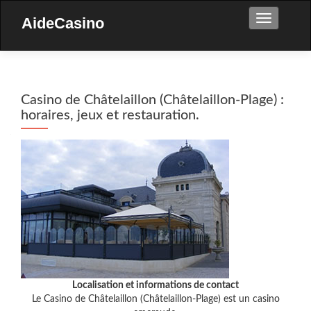
AideCasino
Afficher/ma
Casino de Châtelaillon (Châtelaillon-Plage) :
horaires, jeux et restauration.
Localisation et informations de contact
Le Casino de Châtelaillon (Châtelaillon-Plage) est un casino