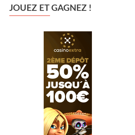
JOUEZ ET GAGNEZ !