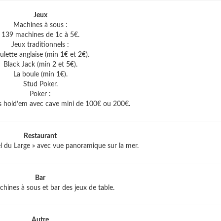
Jeux
Machines à sous :
139 machines de 1c à 5€.
Jeux traditionnels :
ulette anglaise (min 1€ et 2€).
Black Jack (min 2 et 5€).
La boule (min 1€).
Stud Poker.
Poker :
as hold’em avec cave mini de 100€ ou 200€.
Restaurant
el du Large » avec vue panoramique sur la mer.
Bar
hines à sous et bar des jeux de table.
Autre